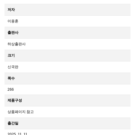
저자
이용훈
출판사
하상출판사
크기
신국판
쪽수
266
제품구성
상품페이지 참고
출간일
2025. 11. 11