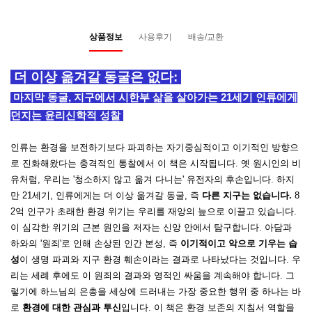
상품정보
사용후기
배송/교환
더 이상 옮겨갈 동굴은 없다:
마지막 동굴, 지구에서 시한부 삶을 살아가는 21세기 인류에게
던지는 윤리신학적 성찰
인류는 환경을 보전하기보다
파괴하는 자기중심적이고 이기적인
방향으
로 진화해왔다는 충격적인 통찰에서 이 책은 시작됩니다. 옛 원시인의 비
유처럼, 우리는 '청소하지 않고 옮겨 다니는' 유전자의 후손입니다. 하지
만 21세기, 인류에게는 더 이상 옮겨갈 동굴, 즉
다른 지구는 없습니다.
8
2억 인구가 초래한 환경 위기는 우리를 재앙의 늪으로 이끌고 있습니다.
이 심각한 위기의 근본 원인을 저자는 신앙 안에서 탐구합니다. 아담과
하와의 '원죄'로 인해 손상된 인간 본성, 즉
이기적이고 악으로 기우는 습
성
이 생명 파괴와 지구 환경 훼손이라는 결과로 나타났다는 것입니다. 우
리는 세례 후에도 이 원죄의 결과와 영적인 싸움을 계속해야 합니다.
그
렇기에 하느님의 은총을 세상에 드러내는 가장 중요한 행위 중 하나는 바
로
환경에 대한 관심과 투신
입니다. 이 책은 환경 보존의 지침서 역할을