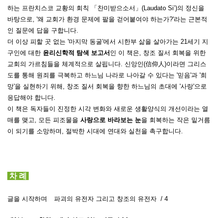
하는 프란치스코 교황의 회칙 「찬미받으소서」(Laudato Si’)의 정신을
바탕으로, '왜 교회가 환경 문제에 팔을 걷어붙여야 하는가?'라는 근본적
인 질문에 답을 구합니다.
더 이상 피할 곳 없는 '마지막 동굴'에서 시한부 삶을 살아가는 21세기 지
구인에 대한
윤리신학적 탐색 보고서
인 이 책은, 창조 질서 회복을 위한
교회의 가르침들을 체계적으로 살핍니다.
신앙인(信仰人)이라면 그리스
도를 통해 원죄를 극복하고 하느님 나라로 나아갈 수 있다는 '믿음'과 '희
망'을 실현하기 위해, 창조 질서 회복을 향한 하느님의 초대에 '사랑'으로
응답해야 합니다.
이 책은 독자들이 진정한 시각 변화와 새로운 생활양식의 개선이라는 열
매를 맺고, 모든 피조물을
사랑으로 바라보는 눈
을 회복하는 작은 밑거름
이 되기를 소망하며, 절박한 시대에 연대와 실천을 촉구합니다.
차 례
글을 시작하며
파괴의 유전자 그리고 창조의 유전자 / 4